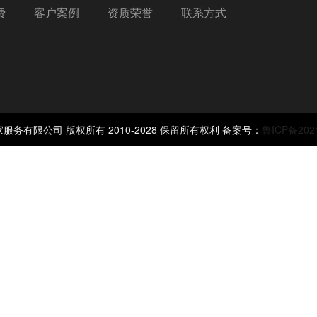
费
客户案例
资质荣誉
联系方式
家服务有限公司
版权所有 2010-2028 保留所有权利 备案号：
鲁ICP备202