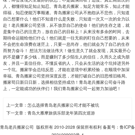
人，都懂得知足知止知忍。青岛老兵搬家，知足方能常乐，知止才能
得福，知忍便能万事顺遂。青岛搬家公司从不抱怨从不悲伤，只知道
自己想要什么！他们不知道什么是失败，只知道一次又一次的全力以
赴！老兵搬家公司坚强，从不放弃自己的使命！他们的生存之道，就
是集中自己的注意力，放在自己的目标上！从来没有多余的时间，去
期待命运能给他们什么！他们就是一往无前的盯住自己想要的，从来
不会把生命浪费在迷茫上，只要一息尚存，他们就会为了自己的生存
而努力奋斗！ 想法方法做法伟大！做生意久了就会发现，其实最开心
的不是赚了多少钱，而是赚到了多少陌生人的信任，久而久之成为朋
友，并且一直信任你。不懂反省的人，只会从生活的这个坑掉进另外
一个坑。搬家学会总结反思，才能在逆境中积累经验，在顺境中加深
幸福。青岛搬家公司坚持深度反思，才能打破自己的旧思维旧格局。
搬家苟日新日日新，选择相信坚持成功！青岛老兵搬家公司奋斗路
上，一定能成功的伙伴们！我们青岛搬家公司一起努力加油吧！
上一文章：
怎么选择青岛老兵搬家公司才能不被坑
下一文章：
青岛大雁摩旅俱乐部龙年第四次巡游
青岛老兵搬家公司
版权所有 2010-2028 保留所有权利
备案号
：鲁ICP备
2021009002号-4