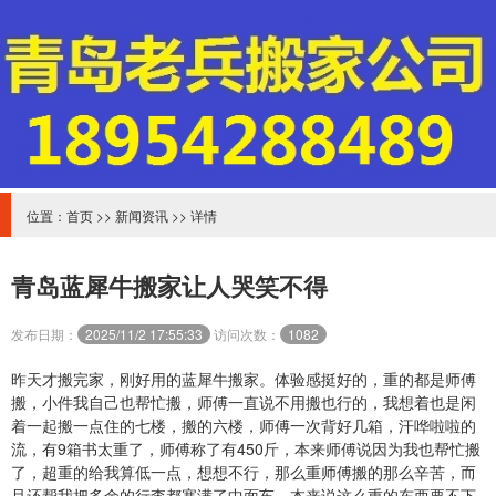
位置：
首页
>>
新闻资讯
>> 详情
青岛蓝犀牛搬家让人哭笑不得
发布日期：
2025/11/2 17:55:33
访问次数：
1082
昨天才搬完家，刚好用的蓝犀牛搬家。体验感挺好的，重的都是师傅
搬，小件我自己也帮忙搬，师傅一直说不用搬也行的，我想着也是闲
着一起搬一点住的七楼，搬的六楼，师傅一次背好几箱，汗哗啦啦的
流，有9箱书太重了，师傅称了有450斤，本来师傅说因为我也帮忙搬
了，超重的给我算低一点，想想不行，那么重师傅搬的那么辛苦，而
且还帮我把多余的行李都塞满了中面车。本来说这么重的东西要不下