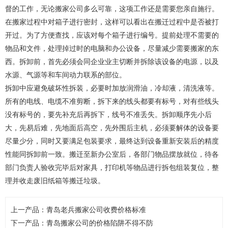
督的工作，无论搬家公司多么可靠，这项工作还是需要您亲自施行。
在搬家过程中对箱子进行密封，这样可以看出在搬迁过程中是否被打
开过。为了方便查找，应该对每个箱子进行编号。提前处理不需要的
物品和文件，处理掉过时的电脑和办公设备，尽量减少需要搬家的东
西。拆卸前，首先必须会同企业业主切断并拆除该设备的电源，以及
水源、气源等和车间动力联系的部位。
拆卸中应避免破坏性拆装，必要时加放润滑油，冷却液，清洗液等。
所有的电线、电缆不准剪断，拆下来的线头都要有标号，对有些线头
没有标号的，要先补充后再拆下，线号不准丢失。拆卸顺序先小后
大，先易后难，先地面后高空，先外围后主机，必须要解体的设备要
尽量少分，同时又要满足包装要求，最终达到设备重新安装后的精度
性能同拆卸前一致。搬迁至新办公室后，各部门物品摆放就位，待各
部门负责人验收完毕后对家具，打印机等物品进行拆包组装复位，整
理并收走废旧纸箱等搬迁垃圾。
上一产品：
青岛老兵搬家公司收费价格标准
下一产品：
青岛搬家公司的价格陷阱不得不防